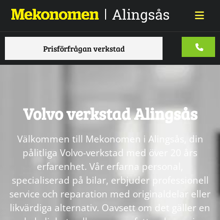
Prisförfrågan verkstad
Volvo verkstad Alingsås
Välkommen till Mekonomen i Alingsås, din
pålitliga Volvo-verkstad med över 20 års
erfarenhet. Vår erfarna personal,
specialiserad på bilar, erbjuder professionell
service och reparation med originaldelar eller
likvärdiga alternativ. Oavsett om det gäller en