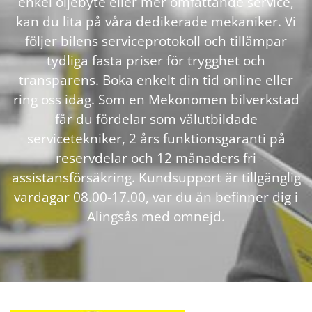
enkel oljebyte eller mer omfattande service,
kan du lita på våra dedikerade mekaniker. Vi
följer bilens serviceprotokoll och tillämpar
tydliga fasta priser för trygghet och
transparens. Boka enkelt din tid online eller
ring oss idag. Som en Mekonomen bilverkstad
får du fördelar som välutbildade
servicetekniker, 2 års funktionsgaranti på
reservdelar och 12 månaders fri
assistansförsäkring. Kundsupport är tillgänglig
vardagar 08.00-17.00, var du än befinner dig i
Alingsås med omnejd.