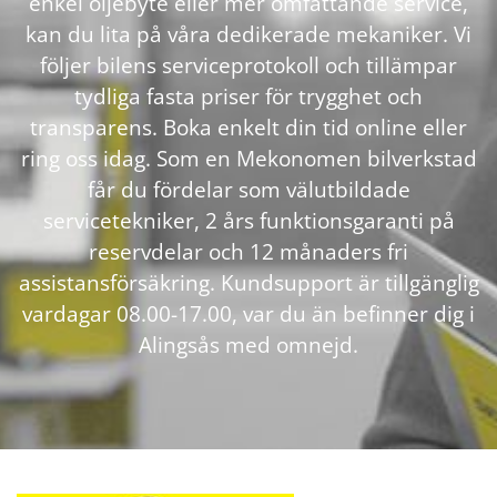
enkel oljebyte eller mer omfattande service,
kan du lita på våra dedikerade mekaniker. Vi
följer bilens serviceprotokoll och tillämpar
tydliga fasta priser för trygghet och
transparens. Boka enkelt din tid online eller
ring oss idag. Som en Mekonomen bilverkstad
får du fördelar som välutbildade
servicetekniker, 2 års funktionsgaranti på
reservdelar och 12 månaders fri
assistansförsäkring. Kundsupport är tillgänglig
vardagar 08.00-17.00, var du än befinner dig i
Alingsås med omnejd.