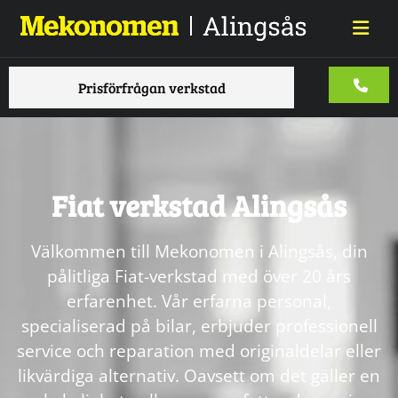
Prisförfrågan verkstad
Fiat verkstad Alingsås
Välkommen till Mekonomen i Alingsås, din
pålitliga Fiat-verkstad med över 20 års
erfarenhet. Vår erfarna personal,
specialiserad på bilar, erbjuder professionell
service och reparation med originaldelar eller
likvärdiga alternativ. Oavsett om det gäller en