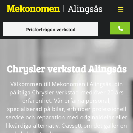
Prisförfrågan verkstad
Chrysler verkstad Alingsås
Välkommen till Mekonomen i Alingsås, din
pålitliga Chrysler-verkstad med över 20 års
erfarenhet. Vår erfarna personal,
specialiserad på bilar, erbjuder professionell
service och reparation med originaldelar eller
likvärdiga alternativ. Oavsett om det gäller en