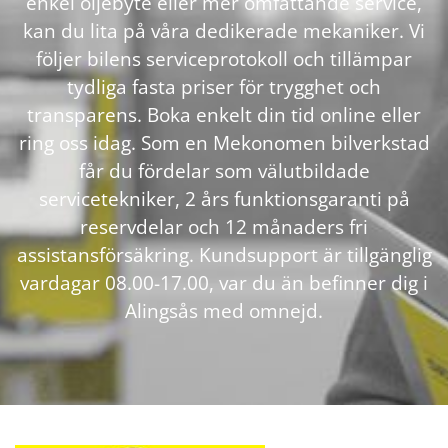
enkel oljebyte eller mer omfattande service,
kan du lita på våra dedikerade mekaniker. Vi
följer bilens serviceprotokoll och tillämpar
tydliga fasta priser för trygghet och
transparens. Boka enkelt din tid online eller
ring oss idag. Som en Mekonomen bilverkstad
får du fördelar som välutbildade
servicetekniker, 2 års funktionsgaranti på
reservdelar och 12 månaders fri
assistansförsäkring. Kundsupport är tillgänglig
vardagar 08.00-17.00, var du än befinner dig i
Alingsås med omnejd.